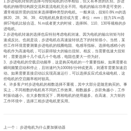
1.步进电机转矩的选择与传统电机的功率相似，但又有本质的区别。步进
电机的物理结构跟交流和直流电机完全不同。电机的输出功率是可变的，
通常根据所需的扭矩来选择哪种类型的电机。一般来说，扭矩0.8N.m的选
择20、28、36、39、42(电机机身直径或方度，单位：mm；扭力1N.m选
择57电机比较合适。N.m或者更大的时候，选择86、110、130等规格的步
进电机。
2.步进电机转速的选择也应特别考虑电机转速。因为电机的输出转矩与转
速成反比。也就是说，步进电机在高速旋转状态下的转矩很小。当然，某
些工作环境需要测量步进电机的线圈电阻、电感等指标。选择电感稍小的
电机作为高速电机，可以获得较大的输出扭矩。相反，当需要低速大扭矩
时，需要选择十几个或几十个电感，电阻也要大一些为好。
3、步进电机的空载启动频率，这是购买电机的一个重要指标。如果需要在
瞬间频繁启动和停止，且转速约为1000转/分钟或更高，则通常需要加速启
动。如果需要直接启动以实现高速运行，可以选择反应式或永磁电机，这
些电机的空启频率相对较高。
4、许多客户对步进电机的相数选择不重视，其中大部分是随意购买的。事
实上，不同相数的电机有不同的工作效果。相数越多，步距角越小，工作
时振动越小。在大多数情况下，两相电机的使用越多。在高速、大力矩的
工作环境中，选择三相步进电机更实用。
上一个：
步进电机为什么要加驱动器