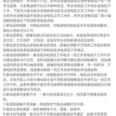
要定位的地方，作为电子产品，闭环步进驱动器或应用中难免会产生一些
常见故障，大多数故障可以分为两种情况，即步进电机工作和步进电机不
工作，下面为大家分析步进电机驱动器无法使电机正常工作的一些情况。
当闭环步进驱动器不能使步进电机正常工作时，闭环步进驱动器厂家小编
提醒您根据以下情况检查修复原因。
1.驱动器联线断：与电机的联线、与电源线的联线及开关电源联线断掉，
都会让电机没法工作。
2.驱动器警报：能够依据LED或其他方法的标示，依据使用说明分辨是不
是过压、欠压保护、过电流、超温等常步进电机驱动器见故障。
3.驱动器无供电步进电机驱动器系统：能够应用数字万用表工作电压档查
验驱动器供电系统接线端子的联线及供电系统工作电压。
4.驱动器保险断掉：驱动器供电系统工作电压一切正常而电机不工作中并
且驱动器标示灯没亮，这时候能够分析判断为驱动器内保险断掉。假如驱
动器內部是应用自修复保险，能够把电机和驱动器断掉，等一段时间，不
接电机再度通电，假如驱动器能一切正常则表明电机有短路故障。
5.驱动器使能数据信号不对：使能数据信号不对时，电机会没有锁住情
况。目前市面上大部分驱动器全是不用联接使能数据信号就可以一切正常
工作中的，如果有通电不锁住常见故障时能够拨掉使能电极连接线以分辨
是不是使能数据信号有误。
6.驱动器基本参数不对：一般为电流量设定过小，电流量不能驱动器电
机。
7.电源线接触不良现象：电源线空气氧化或螺钉没卡紧。
8.电机自身的难题：电机轴锈蚀卡住、退磁、短路等。
9.脉冲信号难题：脉冲信号不符驱动器的数据信号规定，如脉冲宽度很