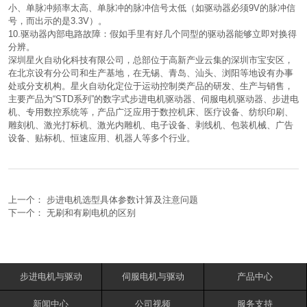
小、单脉冲頻率太高、单脉冲的脉冲信号太低（如驱动器必须9V的脉冲信
号，而出示的是3.3V）。
10.驱动器內部电路故障：假如手里有好几个同型的驱动器能够立即对换得
分辨。
深圳星火自动化科技有限公司，总部位于高新产业云集的深圳市宝安区，
在北京设有分公司和生产基地，在无锡、青岛、汕头、浏阳等地设有办事
处或分支机构。星火自动化定位于运动控制类产品的研发、生产与销售，
主要产品为“STD系列”的数字式步进电机驱动器、伺服电机驱动器、步进电
机、专用数控系统等，产品广泛应用于数控机床、医疗设备、纺织印刷、
雕刻机、激光打标机、激光内雕机、电子设备、剥线机、包装机械、广告
设备、贴标机、恒速应用、机器人等多个行业。
上一个：
步进电机选型具体参数计算及注意问题
下一个：
无刷和有刷电机的区别
步进电机与驱动
伺服电机与驱动
产品中心
新闻中心
公司视频
服务支持