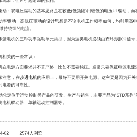
振现象，但它引起附加的损耗。
：双电压驱动的基本思路是在较低(低频段)用较低的电压UL驱动，而在
驱动：高低压驱动的设计思想是不论电机工作频率如何，均利用高电压
来维持绕组的电流。
电机的三种功率驱动单元类型，因为这类电机必须由双环形脉冲信号、
相关的一些常识：
电源方面要求并不算严格，比如不需要稳压。通常只要保证电源电流满
注意，在
步进电机
的应用上，最好不要用开关电源。这主要是因为开关
到电源的可靠性。
定位于运动控制类产品的研发、生产与销售，主要产品为“STD系列”
刷电机驱动器、单轴运动控制器等。
4-02
2574人浏览