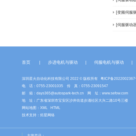
[变频伺服
[伺服驱动
28系列步进电机（丝杆）
首页
|
步进电机与驱动
|
伺服电机与驱动
|
深圳星火自动化科技有限公司 2022 © 版权所有
粤ICP备202200236
电 话：0755-23001035 传 真：0755-23091547
邮 箱：days365@autospark-tech.cn 网 址：www.sefow.com
地 址：广东省深圳市宝安区沙井街道步涌社区大兴二路10号三楼
网站地图：
XML
HTML
技术支持：
炬星网络
主营产品：