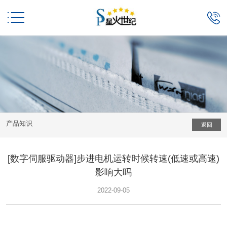


产品知识
返回
[数字伺服驱动器]步进电机运转时候转速(低速或高速)
影响大吗
2022-09-05