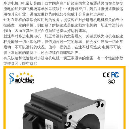
步进电机电机最初是由于西方国家资产阶级帝国主义角逐殖民而在欠缺交
流电的船只和飞机场等单独系统软件中被普遍应用，随后才慢慢逐渐被运
用在其它行业，进而发展趋势到现如今完成十分普遍的运用的。
针对在那样的常常会应用到的设备，提议客户对步进电机电机有关的专业
技能做一定的掌握，例如要了解快速或是低速档对电机的一切正常运转有
影响，因而在其应用层面必须留意操纵好运转速率。
就速率对步进电机电机一切正常运转的危害看来，关键反映为电机在低速
档是能够一切正常运转，但假如高过一定的频率，便会发生没法一切正常
启动，不可以运转的状况。值得一提的是，在速率过高造成 电机不可以一
切正常运转的情况下，还会继续伴随啸鸣叫声。
有关快速和低速档对步进电机电机一切正常运转的危害，有一个性能参数
能够参照，即空载启