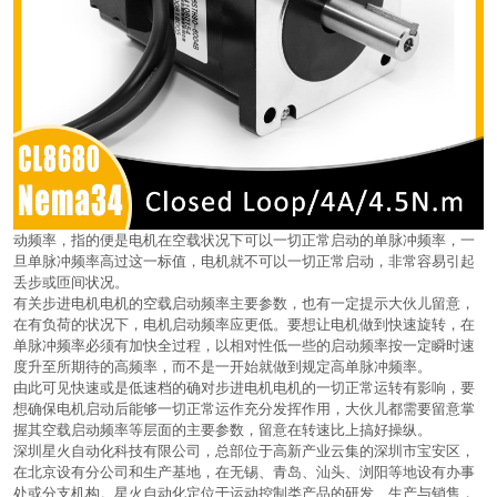
动频率，指的便是电机在空载状况下可以一切正常启动的单脉冲频率，一
旦单脉冲频率高过这一标值，电机就不可以一切正常启动，非常容易引起
丢步或匝间状况。
有关步进电机电机的空载启动频率主要参数，也有一定提示大伙儿留意，
在有负荷的状况下，电机启动频率应更低。要想让电机做到快速旋转，在
单脉冲频率必须有加快全过程，以相对性低一些的启动频率按一定瞬时速
度升至所期待的高频率，而不是一开始就做到规定高单脉冲频率。
由此可见快速或是低速档的确对步进电机电机的一切正常运转有影响，要
想确保电机启动后能够一切正常运作充分发挥作用，大伙儿都需要留意掌
握其空载启动频率等层面的主要参数，留意在转速比上搞好操纵。
深圳星火自动化科技有限公司，总部位于高新产业云集的深圳市宝安区，
在北京设有分公司和生产基地，在无锡、青岛、汕头、浏阳等地设有办事
处或分支机构。星火自动化定位于运动控制类产品的研发、生产与销售，