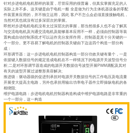
针对步进电机电机那样的装置，尽管应用的很普遍，但真实掌握充足的人
实际上并不多。这关键是由于电机一般 全是做为行为主体机器设备的零配
件装置来应用的，并不独立运用，因此 客户不怎么会必须直接接触电机，
当然对其也就沒有过多深层次的掌握。
即然对步进电机电机沒有太过深层次的掌握，那当然很多人也不会了解其
与交流电电机及沟通交流电机及能够基本应用不一样，必须由控制器等装
置构成自动控制系统才可以运作充分发挥作用，控制器是其十分关键的一
个一部分。更不容易了解电机的控制器关键由下边这四个构造一部分构
成：
环形调节器：这一步进电机电机控制器构造一部分功效关键有量个，一是
依据键入数据信号的规定造成电机在不一样情况下的电源开关波型信号分
析;二是对环形调节器造成的电源开关数据信号波型开展PWM调配及其对
有关的波型开展过滤整形美容解决;
推进级：驱动器级的促进剂承担对电源开关数据信号的工作电压及电流量
开展变大提高主电路，另外也承担用输出功率电子器件立即操纵电机的各
相绕阻;
维护电源电路：步进电机电机控制器构造构成中维护电源电路是非常重的
一个一部分，这一构造