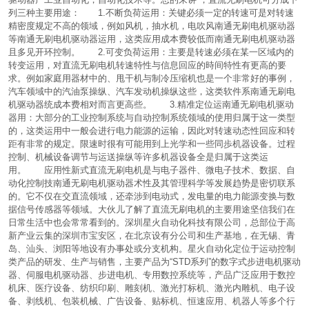
列三种主要用途： 1.不断负荷运用：关键必须一定的转速可是对转速
精密度规定不高的领域，例如风机，抽水机，电吹风南通无刷电机驱动器
等南通无刷电机驱动器运用，这类应用成本费较低而南通无刷电机驱动器
且多见开环控制。 2.可变负荷运用：主要是转速必须在某一区域内的
转变运用，对直流无刷电机转速特性与信息回应的時间特性有更高的要
求。例如家庭用器材中的、甩干机与制冷压缩机也是一个非常好的事例，
汽车领域中的汽油泵操纵、汽车发动机操纵这些，这类软件系南通无刷电
机驱动器统成本费相对而言更高些。 3.精准定位运南通无刷电机驱动
器用：大部分的工业控制系统与自动控制系统领域的使用归属于这一类型
的，这类运用中一般会进行电力能源的运输，因此对转速动态性回应和转
距有非常的规定。限速时很有可能用到上光学和一些同歩机器设备。过程
控制、机械设备调节与运送操纵等许多机器设备全是归属于这类运
用。 应用性新式直流无刷电机是与电子器件、微电子技术、数据、自
动化控制技南通无刷电机驱动器术性及其管理科学等发展趋势是密切联系
的。它不仅在交直流领域，还牵涉到电动式，发电量的电力能源变换与数
据信号传感器等领域。大伙儿了解了直流无刷电机的主要用途坚信我们在
日常生活中也会常常看到的。深圳星火自动化科技有限公司，总部位于高
新产业云集的深圳市宝安区，在北京设有分公司和生产基地，在无锡、青
岛、汕头、浏阳等地设有办事处或分支机构。星火自动化定位于运动控制
类产品的研发、生产与销售，主要产品为“STD系列”的数字式步进电机驱动
器、伺服电机驱动器、步进电机、专用数控系统等，产品广泛应用于数控
机床、医疗设备、纺织印刷、雕刻机、激光打标机、激光内雕机、电子设
备、剥线机、包装机械、广告设备、贴标机、恒速应用、机器人等多个行