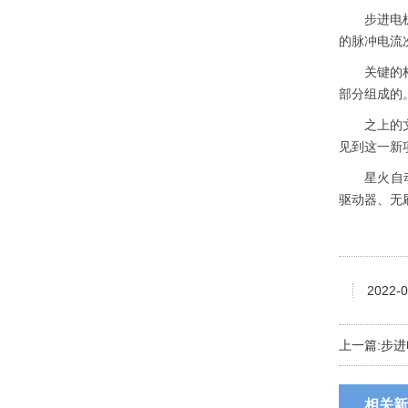
步进电机电
的脉冲电流
关键的构造
部分组成的
20系列步进电机（丝杆）
之上的文
见到这一新
星火自动化
驱动器、无
2022-0
上一篇:
步进
86系列步进电机（闭环）
相关新