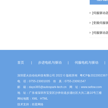
[伺服驱动
[变频伺服
[伺服驱动
60系列步进电机（闭环）
首页
|
步进电机与驱动
|
伺服电机与驱动
|
深圳星火自动化科技有限公司 2022 © 版权所有
粤ICP备202200236
电 话：0755-23001035 传 真：0755-23091547
邮 箱：days365@autospark-tech.cn 网 址：www.sefow.com
地 址：广东省深圳市宝安区沙井街道步涌社区大兴二路10号三楼
网站地图：
XML
HTML
技术支持：
炬星网络