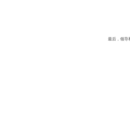
57系列步进电机（闭环）
最后，领导
42系列步进电机（闭环）