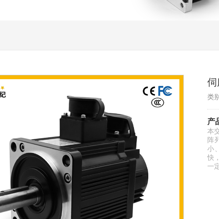
伺
类
产
本
阵
小
快
一