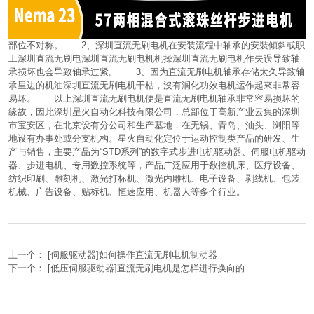
部位不对称。 2、深圳直流无刷电机在安装流程中轴承的安裝倾斜或职
工深圳直流无刷电深圳直流无刷电机机操深圳直流无刷电机作失误导致轴
承损坏也会导致轴承过紧。 3、因为直流无刷电机轴承存储太久导致轴
承里边的机油深圳直流无刷电机干枯，沒有润化功效电机运作起來非常容
易坏。 以上深圳直流无刷电机便是直流无刷电机轴承非常容易损坏的
缘故，因此深圳星火自动化科技有限公司，总部位于高新产业云集的深圳
市宝安区，在北京设有分公司和生产基地，在无锡、青岛、汕头、浏阳等
地设有办事处或分支机构。星火自动化定位于运动控制类产品的研发、生
产与销售，主要产品为“STD系列”的数字式步进电机驱动器、伺服电机驱动
器、步进电机、专用数控系统等，产品广泛应用于数控机床、医疗设备、
纺织印刷、雕刻机、激光打标机、激光内雕机、电子设备、剥线机、包装
机械、广告设备、贴标机、恒速应用、机器人等多个行业。
上一个：
[伺服驱动器]如何操作直流无刷电机制动器
下一个：
[低压伺服驱动器]直流无刷电机是怎样进行换向的