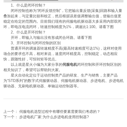
1、什么是闭环控制？
闭环控制也称为“闭环反馈控制”，它把输出量反馈(采集)回路和输入量
叠加起来，与定量比较和校正，然后根据误差值调整输出值，使输出值更
稳定在给定的范围内。目前我们现有的伺服电机驱动器大多采用内部双闭
环，即电压电流闭环，转速控制精度为1%，调速比1:100。请看下图
2、什么是开环控制？
开环，即输入与输出没有形成闭合环路。请看下图
3、开环控制与闭环控制的区别
普通开环的调速器转速精度不高(最高转速精度可达1%)，这样对使用
场合的要求也不高，相对来说，速度闭环精度高，控制稳定，动态相应
快，跟随性好，可恒转矩等优点。
以上就是星火小编为大家分享的
伺服电机
闭环控制和开环控制区别的
相关知识了，希望可以帮助到大家。
星火自动化定位于运动控制类产品的研发、生产与销售，主要产品
为“STD系列”的数字式伺服驱动器、伺服电机驱动器、步进电机、步进电机
驱动器、
无刷电机驱动器
、单轴运动控制器等。
上一个：
伺服电机选型过程中有哪些要素需要我们考虑的？
下一个：
步进电机厂家:为什么步进电机使用控制器?