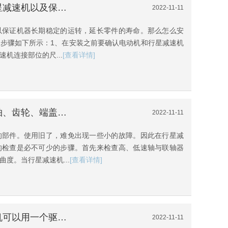
[伺服驱动器调试]怎么安装行星减速机以及保养呢，其实很简单
2022-11-11
以保证机器长期稳定的运转，延长零件的寿命。那么怎么安
步骤如下所示：1、在安装之前要确认电动机和行星减速机
机连接部位的尺...
[查看详情]
[步进电机驱动器]行星减速机轴、齿轮、端盖及油封的检测和维护知识
2022-11-11
的部件。使用旧了，难免出现一些小的故障。因此在行星减
的检查是必不可少的步骤。首先来检查高、低速轴与联轴器
度。当行星减速机...
[查看详情]
[数字伺服驱动器]多台步进电机可以用一个驱动器控制吗？
2022-11-11